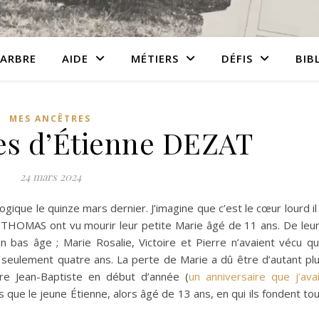
ARBRE
AIDE
MÉTIERS
DÉFIS
BIB
MES ANCÊTRES
es d’Étienne DEZAT
24 mars 2024
logique le quinze mars dernier. J’imagine que c’est le cœur lourd il
 THOMAS ont vu mourir leur petite Marie âgé de 11 ans. De leu
en bas âge ; Marie Rosalie, Victoire et Pierre n’avaient vécu q
 seulement quatre ans. La perte de Marie a dû être d’autant pl
père Jean-Baptiste en début d’année (
un anniversaire que j’ava
s que le jeune Étienne, alors âgé de 13 ans, en qui ils fondent to