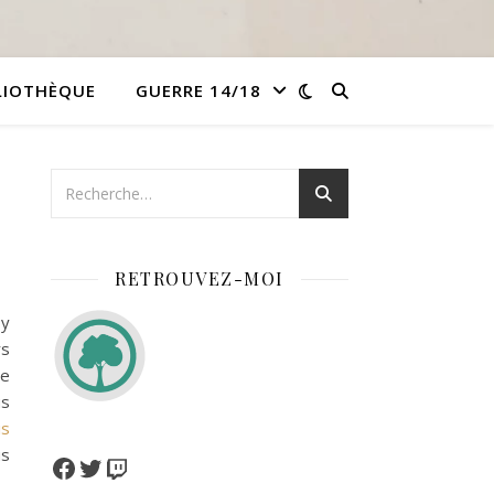
LIOTHÈQUE
GUERRE 14/18
RETROUVEZ-MOI
 y
rs
ue
us
is
us
Facebook
Twitter
Twitch