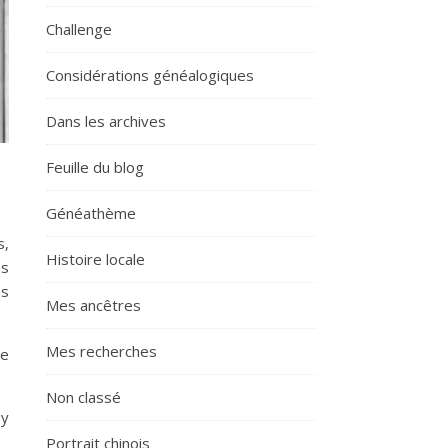
Challenge
Considérations généalogiques
Dans les archives
Feuille du blog
Généathème
s,
Histoire locale
es
es
Mes ancêtres
Mes recherches
de
Non classé
 y
Portrait chinois