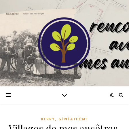
,
BERRY
GÉNÉATHÈME
Villages de mes ancêtres,