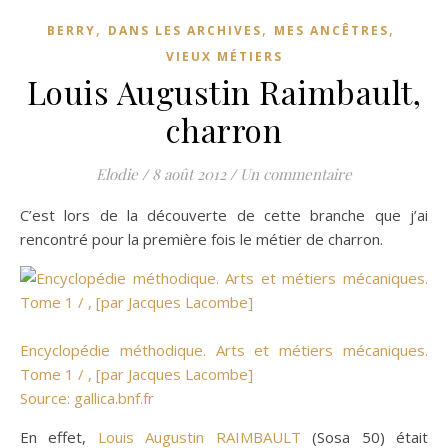
,
,
,
BERRY
DANS LES ARCHIVES
MES ANCÊTRES
VIEUX MÉTIERS
Louis Augustin Raimbault,
charron
Elodie
/
8 août 2012
/
Un commentaire
C’est lors de la découverte de cette branche que j’ai
rencontré pour la première fois le métier de charron.
Encyclopédie méthodique. Arts et métiers mécaniques.
Tome 1 / , [par Jacques Lacombe]
Source: gallica.bnf.fr
En effet,
Louis Augustin RAIMBAULT
(Sosa 50) était