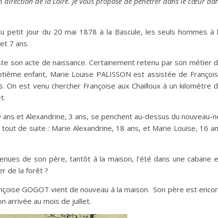
en direction de la Loire. Je vous propose de pénétrer dans le cœur da
 petit jour du 20 mai 1878 à la Bascule, les seuls hommes à 
et 7 ans.
ste son acte de naissance. Certainement retenu par son métier 
tième enfant, Marie Louise PALISSON est assistée de Françoi
n est venu chercher Françoise aux Chailloux à un kilomètre 
t.
9 ans et Alexandrine, 3 ans, se penchent au-dessus du nouveau-n
tout de suite : Marie Alexandrine, 18 ans, et Marie Louise, 16 a
enues de son père, tantôt à la maison, l’été dans une cabane 
er de la forêt ?
rançoise GOGOT vient de nouveau à la maison. Son père est enco
n arrivée au mois de juillet.