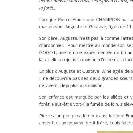
Retour dans le Sancerrois, cette-fois à l’Ouest, 
la forêt…
Lorsque Pierre Francisque CHAMPION nait au
maison sont Auguste et Gustave, âgés de 11 
Son père, Auguste, n’est pas là comme l’atte
charbonnier. Pour mettre au monde son sep
GOGOT, une femme expérimentée de 65 ans. O
là, et elle a rejoins la maison à l’orée de la forê
En plus d’Auguste et Gustave, Aline âgée de 
Il ne découvrira pas ses deux grandes sœurs 
ne vivent déjà plus à la maison.
Son enfance est marquée par les allées et v
forêt. Peut-être voit-il la fumée de loin, s’élev
Pierre a un peu plus de deux ans, lorsque F
absent, et un nouveau petit frère, Louis fait so