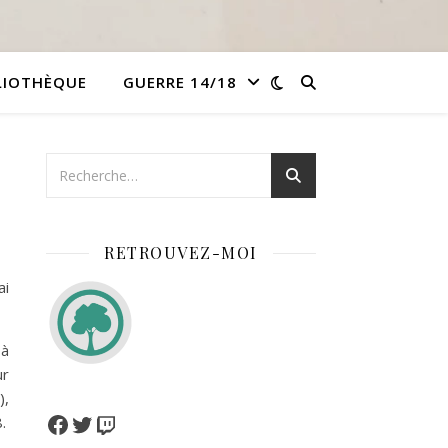
LIOTHÈQUE
GUERRE 14/18
RETROUVEZ-MOI
ai
 à
ur
),
.
Facebook
Twitter
Twitch