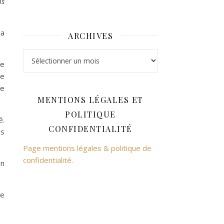
ns
la
ARCHIVES
Archives
de
se
de
MENTIONS LÉGALES ET
POLITIQUE
é.
CONFIDENTIALITÉ
ns
Page mentions légales & politique de
confidentialité.
en
re