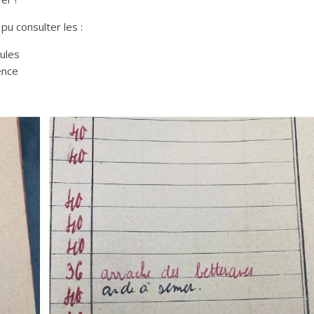
pu consulter les :
cules
ence