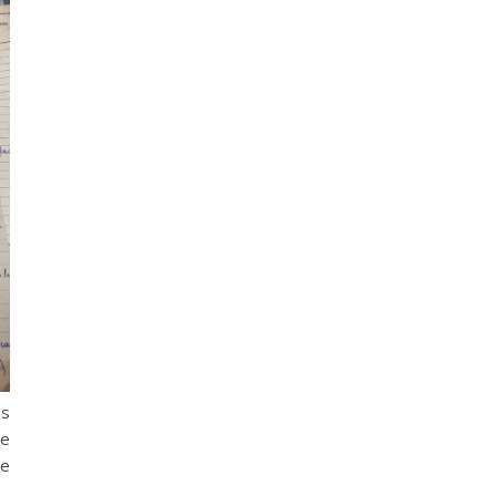
ns
te
re