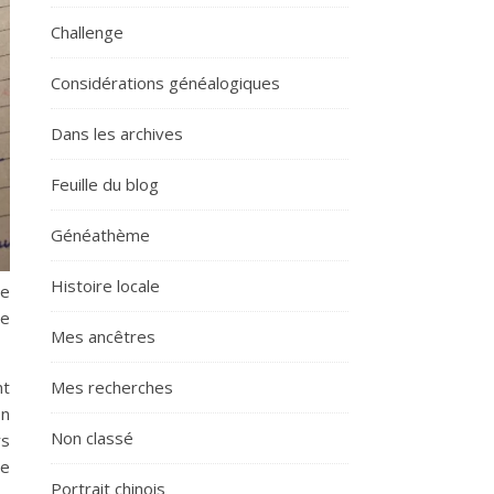
Challenge
Considérations généalogiques
Dans les archives
Feuille du blog
Généathème
Histoire locale
ée
ce
Mes ancêtres
Mes recherches
nt
En
Non classé
rs
se
Portrait chinois