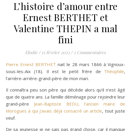
L’histoire d’amour entre
Ernest BERTHET et
Valentine THEPIN a mal
fini
Elodie
/
15 février 2023
/
2 Commentaires
Pierre Ernest BERTHET
nait le 28 mars 1866 à Vignoux-
sous-les-Aix (18). Il est le petit frère de
Théophile
,
l’arrière-arrière-grand-père de mon mari.
Il connaîtra peu son père qui décède alors qu’il n’est âgé
que de quatre ans. La famille déménage pour rejoindre leur
grand-père
Jean-Baptiste BEDU, l’ancien maire de
Morogues à qui j’avais déjà consacré un article
, tout juste
veuf.
De sa jeunesse je ne sais pas grand chose, car il manque